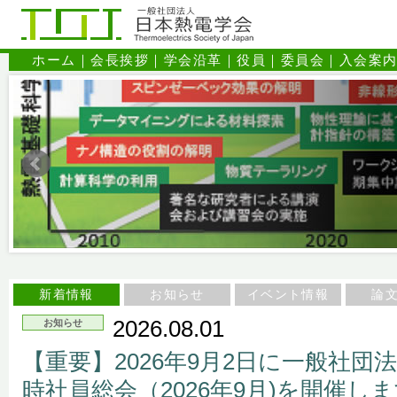
ホーム
｜
会長挨拶
｜
学会沿革
｜
役員
｜
委員会
｜
入会案
新着情報
お知らせ
イベント情報
論
2026.08.01
お知らせ
【重要】2026年9月2日に一般社団
時社員総会（2026年9月)を開催し