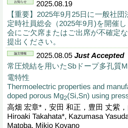
2025.08.19
お知らせ
【重要】2025年9月25日に一般社
定時社員総会（2025年9月)を開催
会にご欠席またはご出席が不確定
提出ください。
2025.08.05
Just Accepted
論文情報
常圧焼結を用いたSbドープ多孔質M
電特性
Thermoelectric properties and manuf
doped porous Mg
(Si,Sn) using press
2
高畑 宏章*，安田 和正，豊田 丈紫
Hiroaki Takahata*, Kazumasa Yasuda,
Matoba, Mikio Koyano