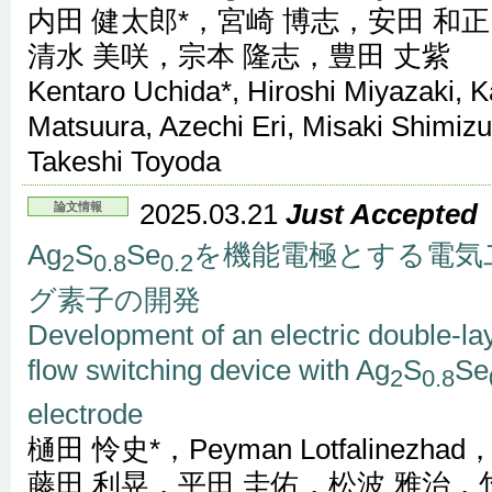
内田 健太郎*，宮崎 博志，安田 和
清水 美咲，宗本 隆志，豊田 丈紫
Kentaro Uchida*, Hiroshi Miyazaki,
Matsuura, Azechi Eri, Misaki Shimiz
Takeshi Toyoda
2025.03.21
Just Accepted
論文情報
Ag
S
Se
を機能電極とする電気
2
0.8
0.2
グ素子の開発
Development of an electric double-lay
flow switching device with Ag
S
Se
2
0.8
electrode
樋田 怜史*，Peyman Lotfalinez
藤田 利晃，平田 圭佑，松波 雅治，