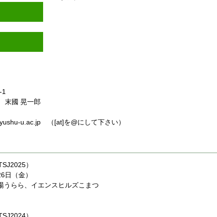
-1
末國 晃一郎
]m.kyushu-u.ac.jp （[at]を@にして下さい）
J2025）
26日（金）
場うらら、イエンスヒルズこまつ
J2024）