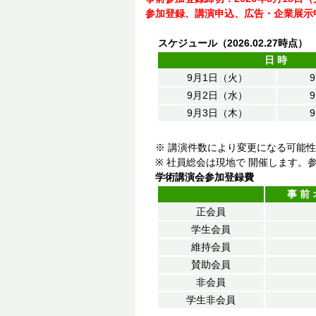
参加登録、講演申込、広告・企業展示
スケジュール（2026.02.27時点）
日時
9月1日（火）
9
9月2日（水）
9
9月3日（木）
9
※ 講演件数により変更になる可能性
※ 社員総会は現地で 開催します。参
学術講演会参加登録費
事前
正会員
学生会員
維持会員
賛助会員
非会員
学生非会員