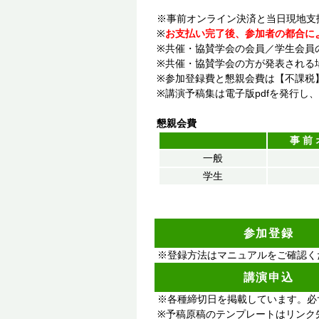
※事前オンライン決済と当日現地支払
※
お支払い完了後、参加者の都合に
※共催・協賛学会の会員／学生会員の
※共催・協賛学会の方が発表される場
※参加登録費と懇親会費は【不課税
※講演予稿集は電子版pdfを発行し、参
懇親会費
事前
一般
学生
参加登録
※登録方法はマニュアルをご確認く
講演申込
※各種締切日を掲載しています。必
※予稿原稿のテンプレートはリ