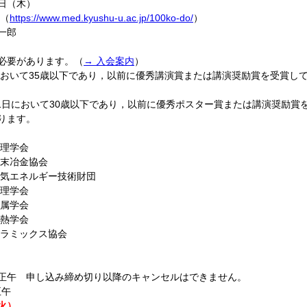
日（木）
（
https://www.med.kyushu-u.ac.jp/100ko-do/
）
一郎
必要があります。（
→ 入会案内
）
において35歳以下であり，以前に優秀講演賞または講演奨励賞を受賞し
1日において30歳以下であり，以前に優秀ポスター賞または講演奨励賞
ります。
理学会
冶金協会
エネルギー技術財団
学会
学会
学会
ックス協会
）正午 申し込み締め切り以降のキャンセルはできません。
正午
火）