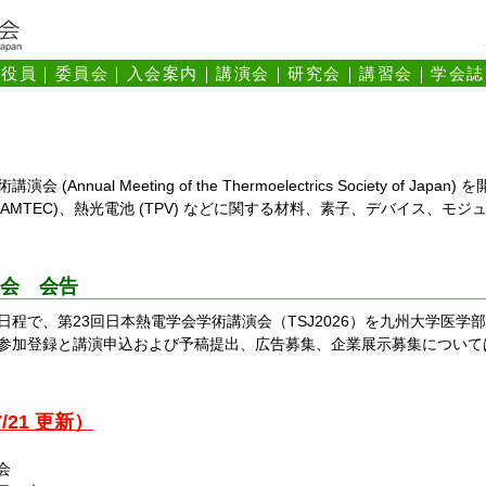
｜
役員
｜
委員会
｜
入会案内
｜
講演会
｜
研究会
｜
講習会
｜
学会誌
nual Meeting of the Thermoelectrics Society of 
(AMTEC)、熱光電池 (TPV) などに関する材料、素子、デバイス、
演会 会告
の日程で、第23回日本熱電学会学術講演会（TSJ2026）を九州大学医学
参加登録と講演申込および予稿提出、広告募集、企業展示募集について
/21 更新）
会