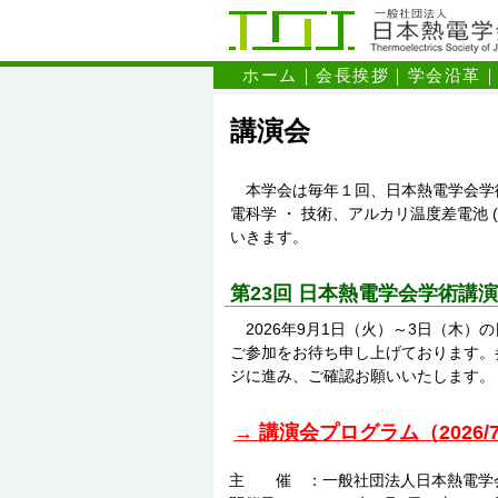
ホーム
｜
会長挨拶
｜
学会沿革
講演会
本学会は毎年１回、日本熱電学会学術講演会 (An
電科学 ・ 技術、アルカリ温度差電池 
いきます。
第23回 日本熱電学会学術講
2026年9月1日（火）～3日（木）
ご参加をお待ち申し上げております。
ジに進み、ご確認お願いいたします。
→ 講演会プログラム（2026/7
主 催 ：一般社団法人日本熱電学