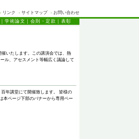
-
リンク
-
サイトマップ
-
お問い合わせ
｜
学術論文
｜
会則・定款
｜
表彰
Japan) を開催いたします。この講演会では、熱
モジュール、アセスメント等幅広く議論して
部 百年講堂にて開催致します。 皆様の
は本ページ下部のバナーから専用ペー