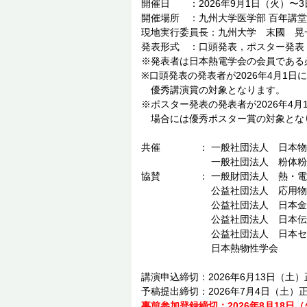
開催日 ：2026年9月1日（火）〜3
開催場所 ：九州大学医学部 百年講堂
現地実行委員長：九州大学 末國 晃
発表形式 ：口頭発表，ポスター発表
※発表者は日本熱電学会の会員である
※口頭発表の発表者が2026年4月1日
優秀講演賞の対象となります。
※ポスター発表の発表者が2026年4月
場合には優秀ポスター賞の対象とな
共催 ： 一般社団法人 日本物
一般社団法人 粉体粉末
協賛 ： 一般財団法人 熱・電気
公益社団法人 応用物理
公益社団法人 日本金属
公益社団法人 日本伝熱
公益社団法人 日本セラミ
日本熱物性学会
講演申込締切：2026年6月13日（土
予稿提出締切：2026年7月4日（土）
事前参加登録締切：2026年8月18日（